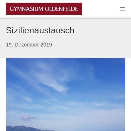
Zum
Mo
Inhalt
GYMNASIUM OLDENFELDE
springen
Sizilienaustausch
11.
19. Dezember 2019
Dezember
2024