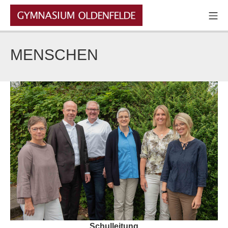
Zum
Mo
Inhalt
GYMNASIUM OLDENFELDE
springen
MENSCHEN
Schulleitung