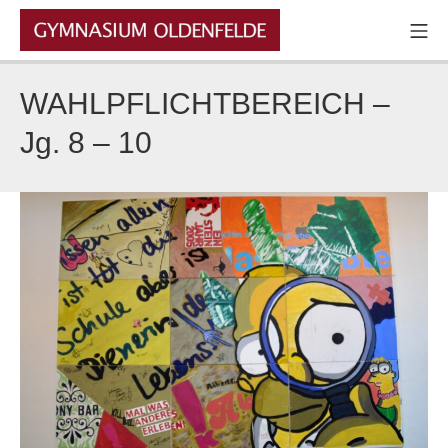
Zum
Mo
Inhalt
GYMNASIUM OLDENFELDE
springen
WAHLPFLICHTBEREICH –
Jg. 8 – 10