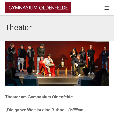
Zum
Mo
Inhalt
GYMNASIUM OLDENFELDE
springen
Theater
Theater am Gymnasium Oldenfelde
„Die ganze Welt ist eine Bühne.“
(William