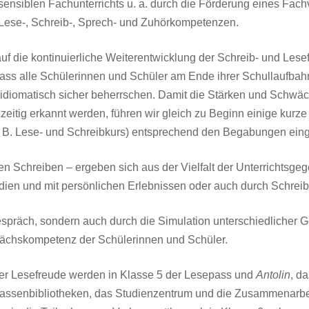
sensiblen Fachunterrichts u. a. durch die Förderung eines Fac
 Lese-, Schreib-, Sprech- und Zuhörkompetenzen.
 die kontinuierliche Weiterentwicklung der Schreib- und Lesefe
 dass alle Schülerinnen und Schüler am Ende ihrer Schullaufba
 idiomatisch sicher beherrschen. Damit die Stärken und Schwä
zeitig erkannt werden, führen wir gleich zu Beginn einige kurze
. Lese- und Schreibkurs) entsprechend den Begabungen einge
n Schreiben – ergeben sich aus der Vielfalt der Unterrichtsgeg
edien und mit persönlichen Erlebnissen oder auch durch Schrei
gespräch, sondern auch durch die Simulation unterschiedlicher 
prächskompetenz der Schülerinnen und Schüler.
der Lesefreude werden in Klasse 5 der Lesepass und
Antolin
, d
lassenbibliotheken, das Studienzentrum und die Zusammenarbei