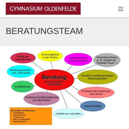
Zum
Mo
Inhalt
GYMNASIUM OLDENFELDE
springen
BERATUNGSTEAM